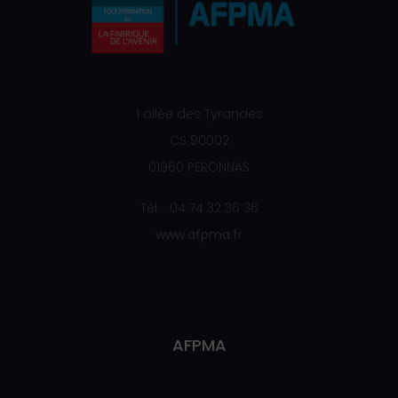
1 allée des Tyrandes
CS 90002
01960 PERONNAS
Tél. : 04 74 32 36 36
www.afpma.fr
AFPMA