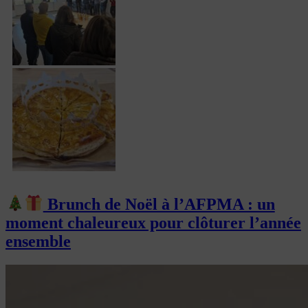
Brunch de Noël à l’AFPMA : un
moment chaleureux pour clôturer l’année
ensemble